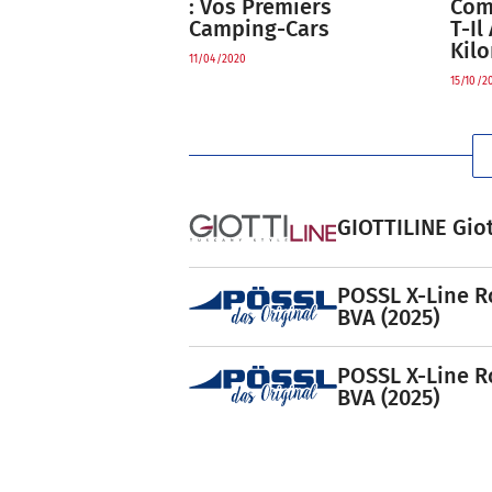
Com
: Vos Premiers
T-Il
Camping-Cars
Kil
11/04/2020
15/10/2
GIOTTILINE Giot
POSSL X-Line R
BVA (2025)
POSSL X-Line R
BVA (2025)