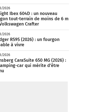
8/2026
ight Ibex 604D : un nouveau
rgon tout-terrain de moins de 6 m
 Volkswagen Crafter
8/2026
ger R595 (2026) : un fourgon
able à vivre
8/2026
nsberg CaraSuite 650 MG (2026) :
amping-car qui mérite d'être
nu