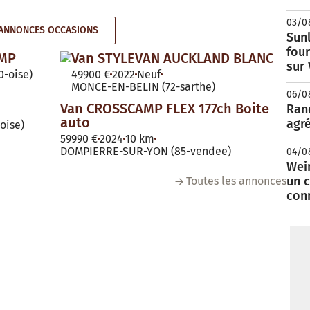
03/0
ANNONCES OCCASIONS
Sunl
fou
AMP
Van STYLEVAN AUCKLAND BLANC
sur
-oise)
49900 €
2022
Neuf
MONCE-EN-BELIN (72-sarthe)
06/0
Van CROSSCAMP FLEX 177ch Boite
Rand
auto
agré
oise)
59990 €
2024
10 km
DOMPIERRE-SUR-YON (85-vendee)
04/0
Wei
un c
Toutes les annonces
con