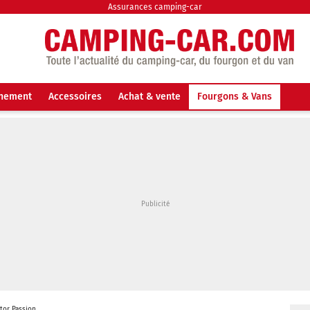
Assurances camping-car
nnement
Accessoires
Achat & vente
Fourgons & Vans
tor Passion