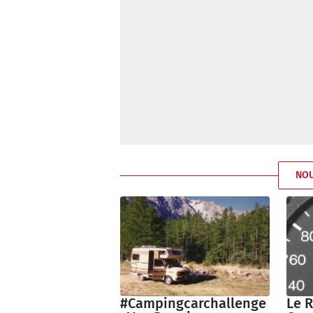
NO
Le 
#Campingcarchallenge