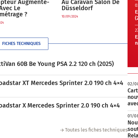
pteur Augmente-
Au Caravan Salon De
0
 Avec Le
Düsseldorf
E
ométrage ?
10/09/2024
(
024
2
E
n
FICHES TECHNIQUES
tiVan 60B Be Young PSA 2.2 120 ch (2025)
oadstar XT Mercedes Sprinter 2.0 190 ch 4×4
02/0
Cart
nou
avec
oadstar X Mercedes Sprinter 2.0 190 ch 4×4
01/0
Nouv
sou
Toutes les fiches techniques
Rela