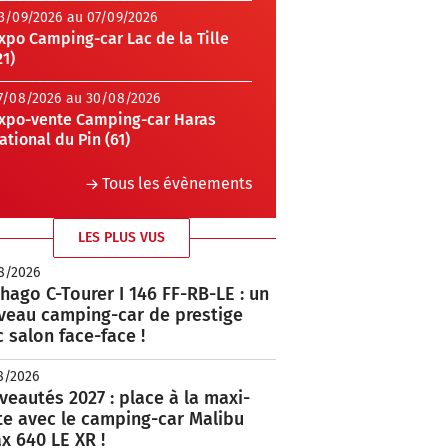
3/09/2026 au 07/09/2026
xpo Camping-car Lac de la Tille
21)
7/08/2026 au 30/08/2026
xpo-vente Camping-car Haras
ational du Pin (61)
Tous les évènements
LES PLUS VUS
8/2026
hago C-Tourer I 146 FF-RB-LE : un
veau camping-car de prestige
 salon face-face !
8/2026
eautés 2027 : place à la maxi-
te avec le camping-car Malibu
x 640 LE XR !