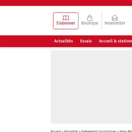
S'abonner
Boutique
Newsletter
Actualités
Essais
Accueil & statio
Accueil
»
Actualités
»
Evénements touristiques
»
Salon Mo