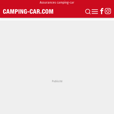
Assurances camping-car
S'abonner
Boutique
Newsletter
Annonces
Podcasts
Vidéos
Actualités
Essais
Accueil & stationnement
Accessoires
Achat & vente
Fourgons & Vans