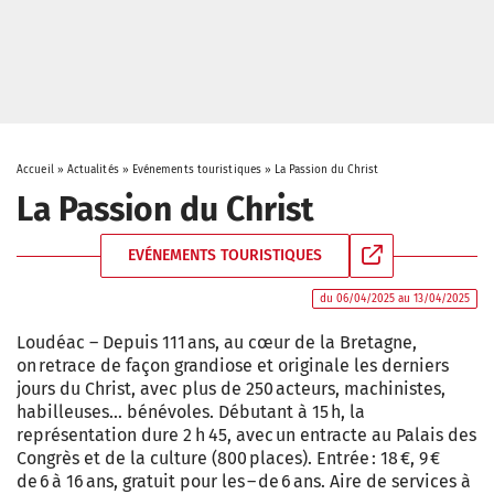
Accueil
»
Actualités
»
Evénements touristiques
»
La Passion du Christ
La Passion du Christ
EVÉNEMENTS TOURISTIQUES
du 06/04/2025 au 13/04/2025
Loudéac – Depuis 111 ans, au cœur de la Bretagne,
on retrace de façon grandiose et originale les derniers
jours du Christ, avec plus de 250 acteurs, machinistes,
habilleuses… bénévoles. Débutant à 15 h, la
représentation dure 2 h 45, avec un entracte au Palais des
Congrès et de la culture (800 places). Entrée : 18 €, 9 €
de 6 à 16 ans, gratuit pour les – de 6 ans. Aire de services à