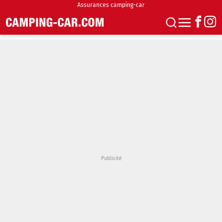
Assurances camping-car
S'abonner
Boutique
Newsletter
Annonces
Podcasts
Vidéos
Actualités
Essais
Accueil & stationnement
Accessoires
Achat & vente
Fourgons & Vans