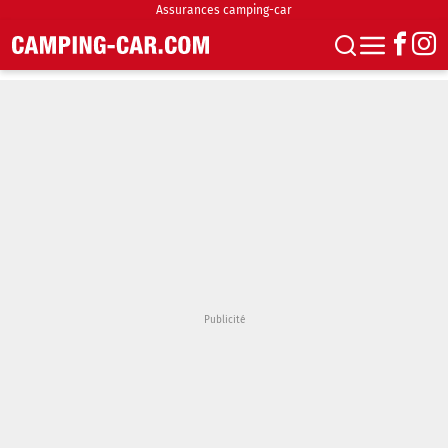
Assurances camping-car
S'abonner
Boutique
Newsletter
Annonces
Podcasts
Vidéos
Actualités
Essais
Accueil & stationnement
Accessoires
Achat & vente
Fourgons & Vans