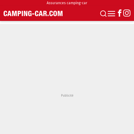
Assurances camping-car
S'abonner
Boutique
Newsletter
Annonces
Podcasts
Vidéos
Actualités
Essais
Accueil & stationnement
Accessoires
Achat & vente
Fourgons & Vans