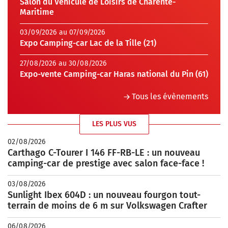
Salon du Véhicule de Loisirs de Charente-
Maritime
03/09/2026 au 07/09/2026
Expo Camping-car Lac de la Tille (21)
27/08/2026 au 30/08/2026
Expo-vente Camping-car Haras national du Pin (61)
Tous les évènements
LES PLUS VUS
02/08/2026
Carthago C-Tourer I 146 FF-RB-LE : un nouveau
camping-car de prestige avec salon face-face !
03/08/2026
Sunlight Ibex 604D : un nouveau fourgon tout-
terrain de moins de 6 m sur Volkswagen Crafter
06/08/2026