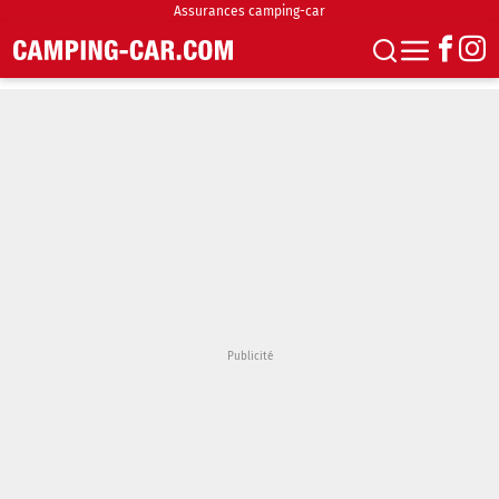
Assurances camping-car
S'abonner
Boutique
Newsletter
Annonces
Podcasts
Vidéos
Actualités
Essais
Accueil & stationnement
Accessoires
Achat & vente
Fourgons & Vans