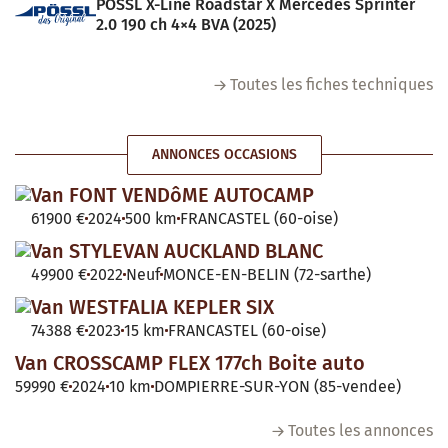
POSSL X-Line Roadstar X Mercedes Sprinter
2.0 190 ch 4×4 BVA (2025)
Toutes les fiches techniques
ANNONCES OCCASIONS
Van FONT VENDôME AUTOCAMP
61900 €
2024
500 km
FRANCASTEL (60-oise)
Van STYLEVAN AUCKLAND BLANC
49900 €
2022
Neuf
MONCE-EN-BELIN (72-sarthe)
Van WESTFALIA KEPLER SIX
74388 €
2023
15 km
FRANCASTEL (60-oise)
Van CROSSCAMP FLEX 177ch Boite auto
59990 €
2024
10 km
DOMPIERRE-SUR-YON (85-vendee)
Toutes les annonces