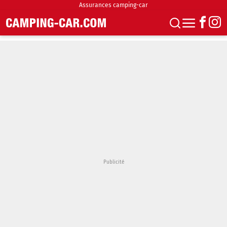
Assurances camping-car
S'abonner
Boutique
Newsletter
Annonces
Podcasts
Vidéos
Actualités
Essais
Accueil & stationnement
Accessoires
Achat & vente
Fourgons & Vans