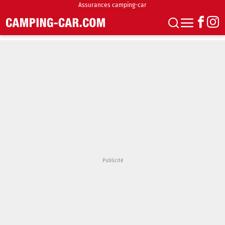
Assurances camping-car
S'abonner
Boutique
Newsletter
Annonces
Podcasts
Vidéos
Actualités
Essais
Accueil & stationnement
Accessoires
Achat & vente
Fourgons & Vans