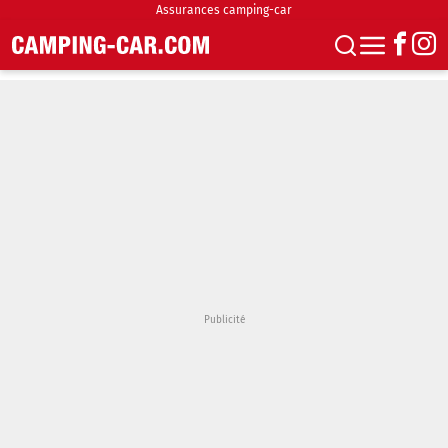
Assurances camping-car
S'abonner
Boutique
Newsletter
Annonces
Podcasts
Vidéos
Actualités
Essais
Accueil & stationnement
Accessoires
Achat & vente
Fourgons & Vans