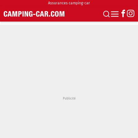
Assurances camping-car
S'abonner
Boutique
Newsletter
Annonces
Podcasts
Vidéos
Actualités
Essais
Accueil & stationnement
Accessoires
Achat & vente
Fourgons & Vans