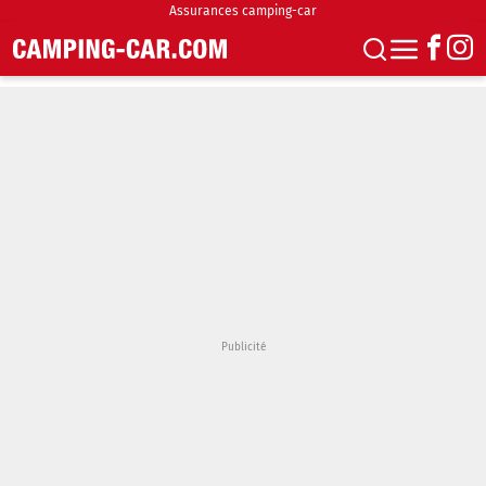
Assurances camping-car
S'abonner
Boutique
Newsletter
Annonces
Podcasts
Vidéos
Actualités
Essais
Accueil & stationnement
Accessoires
Achat & vente
Fourgons & Vans