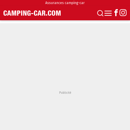
Assurances camping-car
S'abonner
Boutique
Newsletter
Annonces
Podcasts
Vidéos
Actualités
Essais
Accueil & stationnement
Accessoires
Achat & vente
Fourgons & Vans