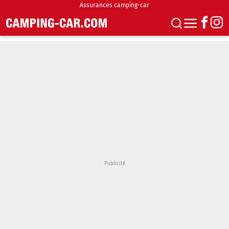
Assurances camping-car
S'abonner
Boutique
Newsletter
Annonces
Podcasts
Vidéos
Actualités
Essais
Accueil & stationnement
Accessoires
Achat & vente
Fourgons & Vans