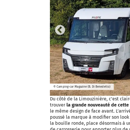
Previous
© Camping-car Magazine (B. Di Benedetto)
Du côté de la Limouzinière, c’est clai
trouver
la grande nouveauté de cette 
le même design de face avant. L’arriv
poussé la marque à modifier son look ?
la bouille ronde, place désormais à u
de carrosserie pour apporter plus de 