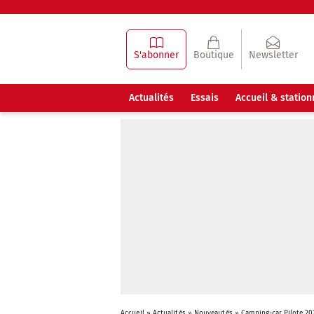
S'abonner
Boutique
Newsletter
Actualités
Essais
Accueil & statio
Accueil
»
Actualités
»
Nouveautés
»
Camping-car Pilote 202