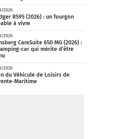
8/2026
ger R595 (2026) : un fourgon
able à vivre
8/2026
nsberg CaraSuite 650 MG (2026) :
amping-car qui mérite d'être
nu
8/2026
n du Véhicule de Loisirs de
rente-Maritime