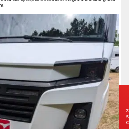
re.
2
S
C