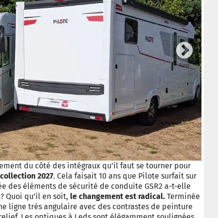
Next
© Ca
rement du côté des intégraux qu’il faut se tourner pour
collection 2027
. Cela faisait 10 ans que Pilote surfait sur
ée des éléments de sécurité de conduite GSR2 a-t-elle
 Quoi qu’il en soit,
le changement est radical.
Terminée
ne ligne très angulaire avec des contrastes de peinture
relief. Les optiques à Leds sont élégamment soulignées