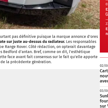
0
E
(
2
E
n
pourtant pas définitive puisque la marque annonce d’ores
lote sur juste au-dessus du radiateur.
Les responsables
ype Range Rover. Côté rédaction, on opterait davantage
s Bedford d’antan. Bref, comme on dit, l’esthétique
tte face avant fait consensus sur le fait qu’elle apporte
t de la précédente génération.
02/0
Cart
nou
avec
03/0
Sunl
fou
sur