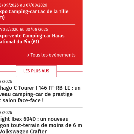
3/09/2026 au 07/09/2026
xpo Camping-car Lac de la Tille
21)
7/08/2026 au 30/08/2026
xpo-vente Camping-car Haras
ational du Pin (61)
Tous les évènements
LES PLUS VUS
8/2026
hago C-Tourer I 146 FF-RB-LE : un
veau camping-car de prestige
 salon face-face !
8/2026
ight Ibex 604D : un nouveau
rgon tout-terrain de moins de 6 m
 Volkswagen Crafter