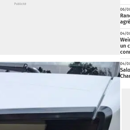
06/0
Rand
agré
04/0
Wei
un c
con
04/0
Salo
Cha