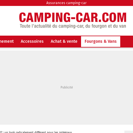
Assurances camping-car
nnement
Accessoires
Achat & vente
Fourgons & Vans
7 : un look radicalement différent pour les intégraux