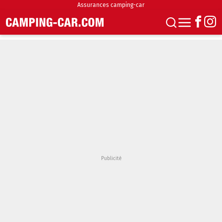
Assurances camping-car
S'abonner
Boutique
Newsletter
Annonces
Podcasts
Vidéos
Actualités
Essais
Accueil & stationnement
Accessoires
Achat & vente
Fourgons & Vans