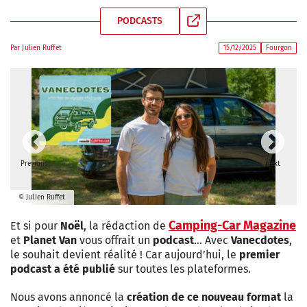
PODCASTS
Par
Julien Ruffet
15/12/2025
Fourgon
Previous
Next
© Julien Ruffet
Camping-Car Magazine
Et si pour
Noël
, la rédaction de
et
Planet Van
vous offrait un
podcast
… Avec
Vanecdotes
,
le souhait devient réalité ! Car aujourd’hui, le
premier
podcast a été publié
sur toutes les plateformes.
Nous avons annoncé la
création de ce nouveau format
la