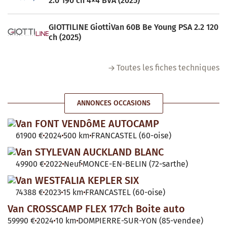
2.0 190 ch 4×4 BVA (2025)
GIOTTILINE GiottiVan 60B Be Young PSA 2.2 120
ch (2025)
Toutes les fiches techniques
ANNONCES OCCASIONS
Van FONT VENDôME AUTOCAMP
61900 €
2024
500 km
FRANCASTEL (60-oise)
Van STYLEVAN AUCKLAND BLANC
49900 €
2022
Neuf
MONCE-EN-BELIN (72-sarthe)
Van WESTFALIA KEPLER SIX
74388 €
2023
15 km
FRANCASTEL (60-oise)
Van CROSSCAMP FLEX 177ch Boite auto
59990 €
2024
10 km
DOMPIERRE-SUR-YON (85-vendee)