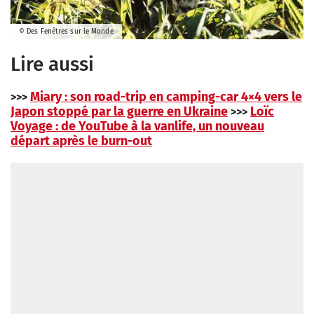
© Des Fenêtres sur le Monde
Lire aussi
Miary : son road-trip en camping-car 4×4 vers le
>>>
Japon stoppé par la guerre en Ukraine
Loïc
>>>
Voyage : de YouTube à la vanlife, un nouveau
départ après le burn-out