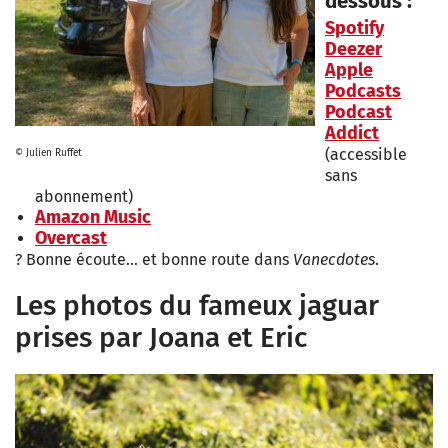
dessous :
Spotify
Deezer
Apple
Podcasts
Podcast
Addict
(accessible
© Julien Ruffet
sans
abonnement)
Amazon Music
Overcast
? Bonne écoute… et bonne route dans
Vanecdotes
.
Les photos du fameux jaguar
prises par Joana et Eric