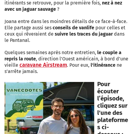
itinérants se retrouve, pour la première fois,
nez à nez
avec un jaguar sauvage
?
Joana entre dans les moindres détails de ce face-à-face.
Elle partage aussi ses
conseils de vanlife
pour celles et
ceux qui rêveraient de
suivre les traces du jaguar
dans
le Pantanal.
Quelques semaines après notre entretien,
le couple a
repris la route
, direction l’Ouest américain, à bord d’une
caravane Airstream
vieille
. Pour eux,
l'itinérance
ne
s’arrête jamais.
Pour
écouter
l’épisode,
cliquez sur
l'une des
plateforme
s ci-