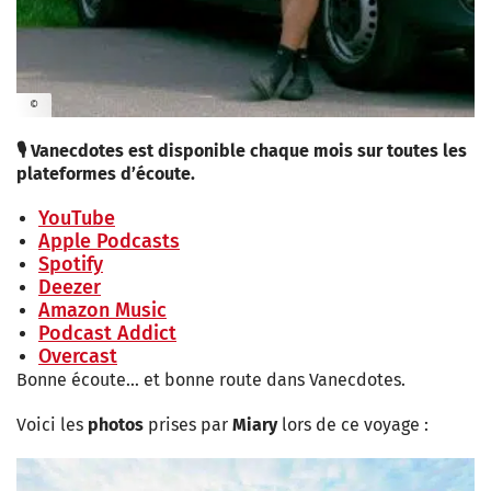
©
🎙️ Vanecdotes est disponible chaque mois sur toutes les
plateformes d’écoute.
YouTube
Apple Podcasts
Spotify
Deezer
Amazon Music
Podcast Addict
Overcast
Bonne écoute… et bonne route dans Vanecdotes.
Voici les
photos
prises par
Miary
lors de ce voyage :