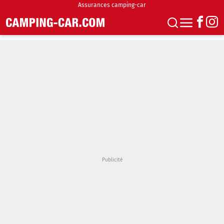
Assurances camping-car
S'abonner
Boutique
Newsletter
Annonces
Podcasts
Vidéos
Actualités
Essais
Accueil & stationnement
Accessoires
Achat & vente
Fourgons & Vans