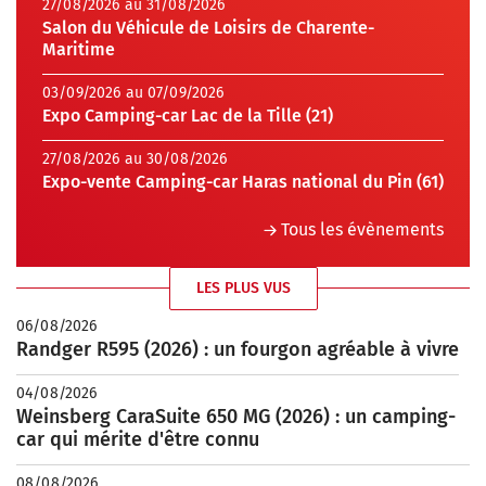
27/08/2026 au 31/08/2026
Salon du Véhicule de Loisirs de Charente-
Maritime
03/09/2026 au 07/09/2026
Expo Camping-car Lac de la Tille (21)
27/08/2026 au 30/08/2026
Expo-vente Camping-car Haras national du Pin (61)
Tous les évènements
LES PLUS VUS
06/08/2026
Randger R595 (2026) : un fourgon agréable à vivre
04/08/2026
Weinsberg CaraSuite 650 MG (2026) : un camping-
car qui mérite d'être connu
08/08/2026