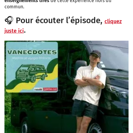
enseignements tirés
de cette expérience hors du
commun.
🎧 Pour écouter l’épisode,
cliquez
.
juste ici