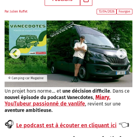
Par
Julien Ruffet
13/04/2026
Fourgon
Previous
Next
© Camping-car Magazine
Un projet hors norme… et
une décision difficile
. Dans ce
Miary
,
nouvel épisode du podcast Vanecdotes
,
YouTubeur passionné de vanlife
, revient sur une
aventure ambitieuse.
🎧
👈
Le podcast est à écouter en cliquant ici