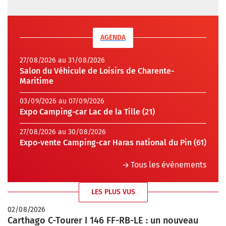
AGENDA
27/08/2026 au 31/08/2026
Salon du Véhicule de Loisirs de Charente-
Maritime
03/09/2026 au 07/09/2026
Expo Camping-car Lac de la Tille (21)
27/08/2026 au 30/08/2026
Expo-vente Camping-car Haras national du Pin (61)
Tous les évènements
LES PLUS VUS
02/08/2026
Carthago C-Tourer I 146 FF-RB-LE : un nouveau