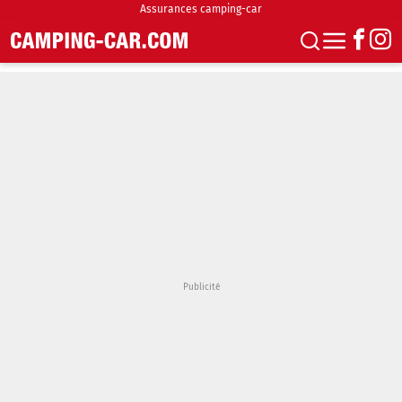
Assurances camping-car
S'abonner
Boutique
Newsletter
Annonces
Podcasts
Vidéos
Actualités
Essais
Accueil & stationnement
Accessoires
Achat & vente
Fourgons & Vans