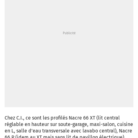
Chez C.I., ce sont les profilés Nacre 66 XT (lit central
réglable en hauteur sur soute-garage, maxi-salon, cuisine
en L, salle d’eau transversale avec lavabo central), Nacre
66 P (idem au XT mais sans lit de pavillon électrique),