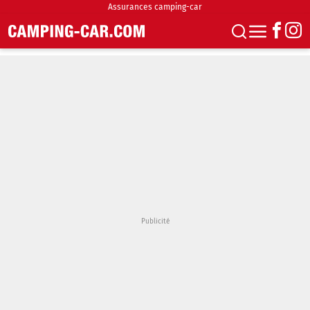
Assurances camping-car
S'abonner
Boutique
Newsletter
Annonces
Podcasts
Vidéos
Actualités
Essais
Accueil & stationnement
Accessoires
Achat & vente
Fourgons & Vans