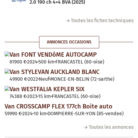
2.0 190 ch 4×4 BVA (2025)
Toutes les fiches techniques
ANNONCES OCCASIONS
Van FONT VENDôME AUTOCAMP
61900 €
2024
500 km
FRANCASTEL (60-oise)
Van STYLEVAN AUCKLAND BLANC
49900 €
2022
Neuf
MONCE-EN-BELIN (72-sarthe)
Van WESTFALIA KEPLER SIX
74388 €
2023
15 km
FRANCASTEL (60-oise)
Van CROSSCAMP FLEX 177ch Boite auto
59990 €
2024
10 km
DOMPIERRE-SUR-YON (85-vendee)
Toutes les annonces