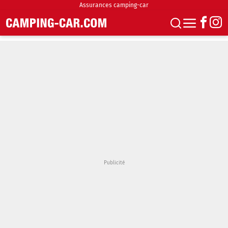
Assurances camping-car
S'abonner
Boutique
Newsletter
Annonces
Podcasts
Vidéos
Actualités
Essais
Accueil & stationnement
Accessoires
Achat & vente
Fourgons & Vans