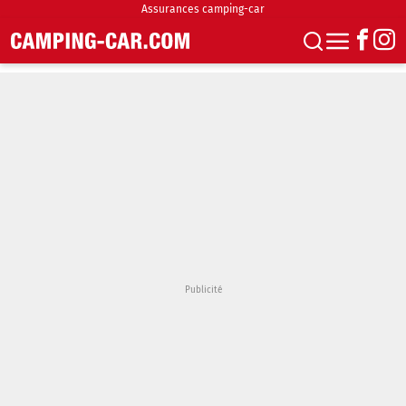
Assurances camping-car
S'abonner
Boutique
Newsletter
Annonces
Podcasts
Vidéos
Actualités
Essais
Accueil & stationnement
Accessoires
Achat & vente
Fourgons & Vans