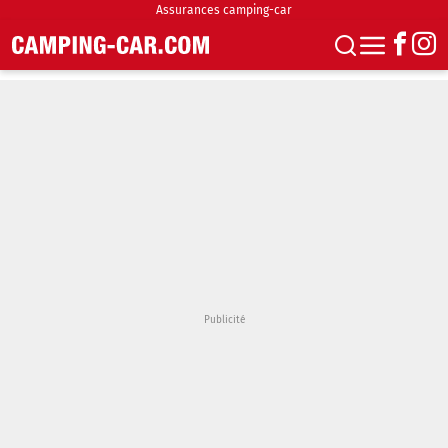
Assurances camping-car
S'abonner
Boutique
Newsletter
Annonces
Podcasts
Vidéos
Actualités
Essais
Accueil & stationnement
Accessoires
Achat & vente
Fourgons & Vans