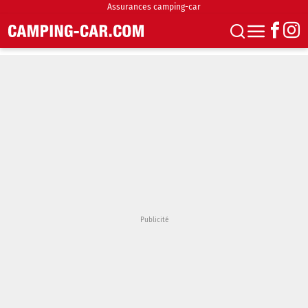
Assurances camping-car
S'abonner
Boutique
Newsletter
Annonces
Podcasts
Vidéos
Actualités
Essais
Accueil & stationnement
Accessoires
Achat & vente
Fourgons & Vans