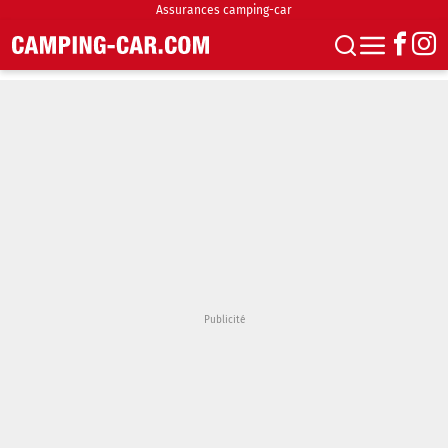
Assurances camping-car
S'abonner
Boutique
Newsletter
Annonces
Podcasts
Vidéos
Actualités
Essais
Accueil & stationnement
Accessoires
Achat & vente
Fourgons & Vans