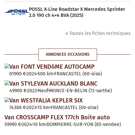
POSSL X-Line Roadstar X Mercedes Sprinter
2.0 190 ch 4×4 BVA (2025)
Toutes les fiches techniques
ANNONCES OCCASIONS
Van FONT VENDôME AUTOCAMP
61900 €
2024
500 km
FRANCASTEL (60-oise)
Van STYLEVAN AUCKLAND BLANC
49900 €
2022
Neuf
MONCE-EN-BELIN (72-sarthe)
Van WESTFALIA KEPLER SIX
74388 €
2023
15 km
FRANCASTEL (60-oise)
Van CROSSCAMP FLEX 177ch Boite auto
59990 €
2024
10 km
DOMPIERRE-SUR-YON (85-vendee)