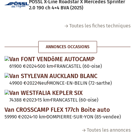
POSSL X-Line Roadstar X Mercedes Sprinter
2.0 190 ch 4×4 BVA (2025)
Toutes les fiches techniques
ANNONCES OCCASIONS
Van FONT VENDôME AUTOCAMP
61900 €
2024
500 km
FRANCASTEL (60-oise)
Van STYLEVAN AUCKLAND BLANC
49900 €
2022
Neuf
MONCE-EN-BELIN (72-sarthe)
Van WESTFALIA KEPLER SIX
74388 €
2023
15 km
FRANCASTEL (60-oise)
Van CROSSCAMP FLEX 177ch Boite auto
59990 €
2024
10 km
DOMPIERRE-SUR-YON (85-vendee)
Toutes les annonces