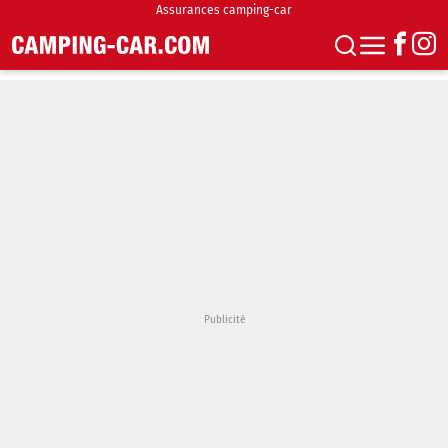
Assurances camping-car
S'abonner
Boutique
Newsletter
Annonces
Podcasts
Vidéos
Actualités
Essais
Accueil & stationnement
Accessoires
Achat & vente
Fourgons & Vans