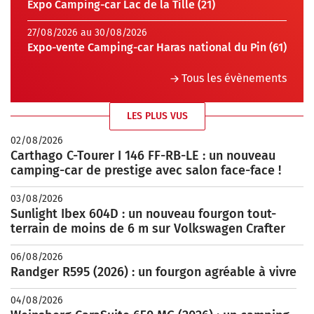
Expo Camping-car Lac de la Tille (21)
27/08/2026 au 30/08/2026
Expo-vente Camping-car Haras national du Pin (61)
Tous les évènements
LES PLUS VUS
02/08/2026
Carthago C-Tourer I 146 FF-RB-LE : un nouveau
camping-car de prestige avec salon face-face !
03/08/2026
Sunlight Ibex 604D : un nouveau fourgon tout-
terrain de moins de 6 m sur Volkswagen Crafter
06/08/2026
Randger R595 (2026) : un fourgon agréable à vivre
04/08/2026