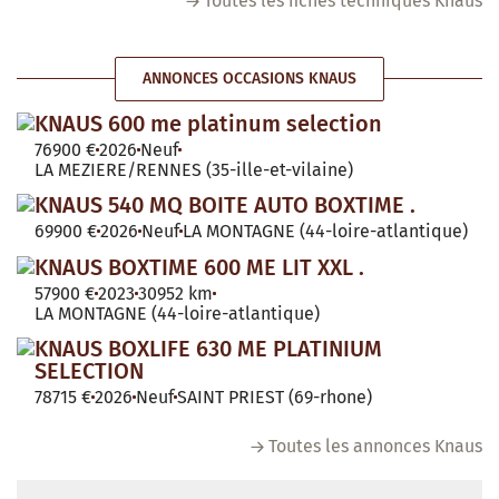
Toutes les fiches techniques Knaus
ANNONCES OCCASIONS KNAUS
KNAUS 600 me platinum selection
76900 €
2026
Neuf
LA MEZIERE/RENNES (35-ille-et-vilaine)
KNAUS 540 MQ BOITE AUTO BOXTIME .
69900 €
2026
Neuf
LA MONTAGNE (44-loire-atlantique)
KNAUS BOXTIME 600 ME LIT XXL .
57900 €
2023
30952 km
LA MONTAGNE (44-loire-atlantique)
KNAUS BOXLIFE 630 ME PLATINIUM
SELECTION
78715 €
2026
Neuf
SAINT PRIEST (69-rhone)
Toutes les annonces Knaus