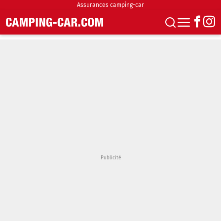
Assurances camping-car
S'abonner
Boutique
Newsletter
Annonces
Podcasts
Vidéos
Actualités
Essais
Accueil & stationnement
Accessoires
Achat & vente
Fourgons & Vans