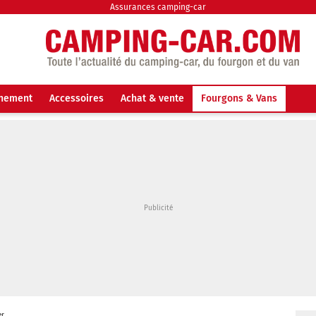
Assurances camping-car
nnement
Accessoires
Achat & vente
Fourgons & Vans
er