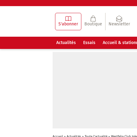
S'abonner
Boutique
Newsletter
Actualités
Essais
Accueil & statio
Accueil
»
Actualités
»
Toute l'actualité
»
Westfalia Club Jok