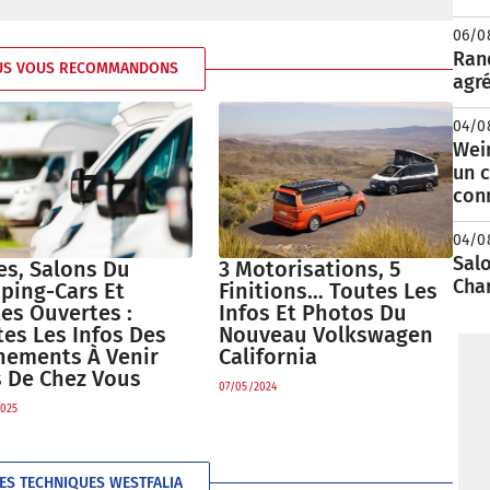
06/0
Rand
US VOUS RECOMMANDONS
agré
04/0
Wei
un c
con
04/0
Salo
es, Salons Du
3 Motorisations, 5
Cha
ping-Cars Et
Finitions… Toutes Les
es Ouvertes :
Infos Et Photos Du
es Les Infos Des
Nouveau Volkswagen
nements À Venir
California
s De Chez Vous
07/05/2024
025
HES TECHNIQUES WESTFALIA