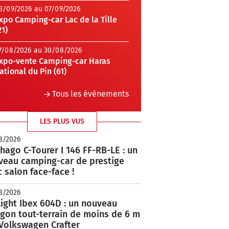
3/09/2026 au 07/09/2026
xpo Camping-car Lac de la Tille
21)
7/08/2026 au 30/08/2026
xpo-vente Camping-car Haras
ational du Pin (61)
Tous les évènements
LES PLUS VUS
8/2026
hago C-Tourer I 146 FF-RB-LE : un
veau camping-car de prestige
 salon face-face !
8/2026
ight Ibex 604D : un nouveau
rgon tout-terrain de moins de 6 m
 Volkswagen Crafter