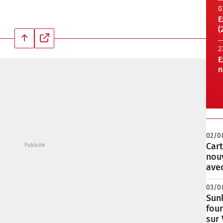
0
E
(
2
E
n
02/0
Cart
nou
avec
03/0
Sunl
fou
sur