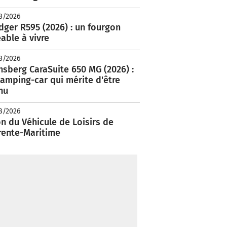
8/2026
ger R595 (2026) : un fourgon
able à vivre
8/2026
nsberg CaraSuite 650 MG (2026) :
amping-car qui mérite d'être
nu
8/2026
n du Véhicule de Loisirs de
rente-Maritime