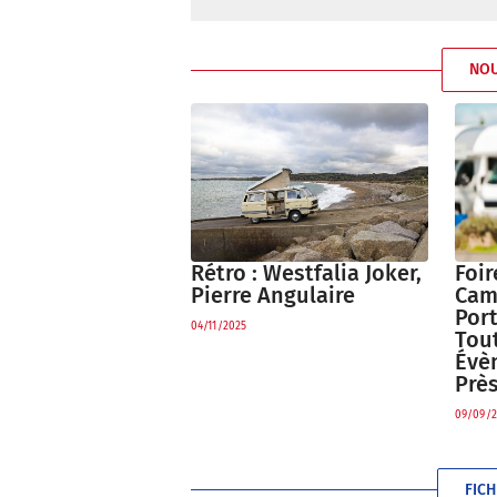
NO
Rétro : Westfalia Joker,
Foir
Pierre Angulaire
Cam
Port
04/11/2025
Tout
Évè
Prè
09/09/2
FIC