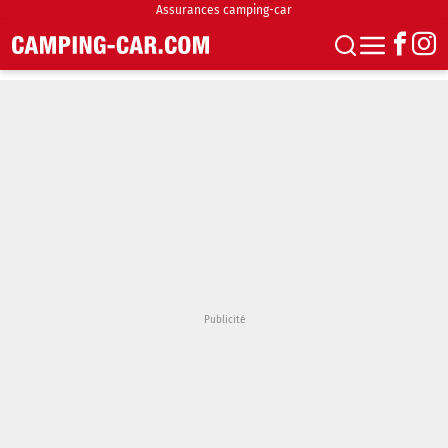
Assurances camping-car
S'abonner
Boutique
Newsletter
Annonces
Podcasts
Vidéos
Actualités
Essais
Accueil & stationnement
Accessoires
Achat & vente
Fourgons & Vans