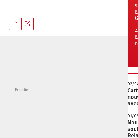
0
E
(
2
E
n
02/0
Cart
nou
avec
01/0
Nouv
sou
Rela