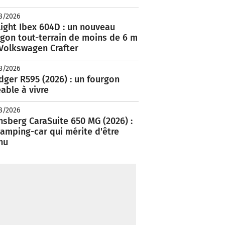
8/2026
ight Ibex 604D : un nouveau
rgon tout-terrain de moins de 6 m
 Volkswagen Crafter
8/2026
ger R595 (2026) : un fourgon
able à vivre
8/2026
nsberg CaraSuite 650 MG (2026) :
amping-car qui mérite d'être
nu