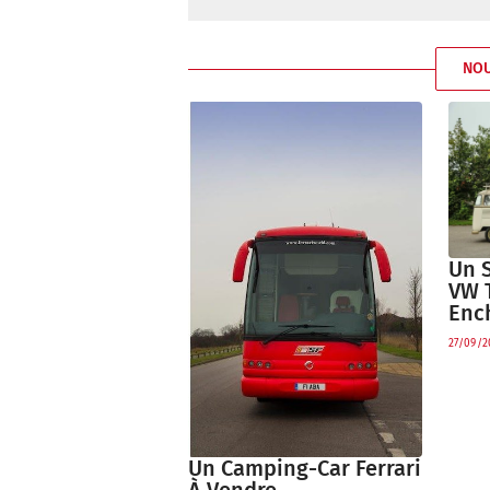
NO
Un 
VW 
Enc
27/09/2
Un Camping-Car Ferrari