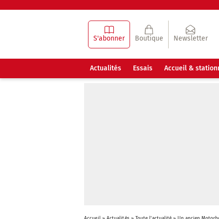
S'abonner
Boutique
Newsletter
Actualités
Essais
Accueil & statio
Accueil
»
Actualités
»
Toute l'actualité
»
Un ancien Motorh