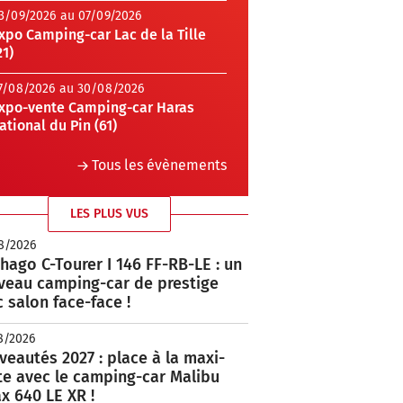
3/09/2026 au 07/09/2026
xpo Camping-car Lac de la Tille
21)
7/08/2026 au 30/08/2026
xpo-vente Camping-car Haras
ational du Pin (61)
Tous les évènements
LES PLUS VUS
8/2026
hago C-Tourer I 146 FF-RB-LE : un
veau camping-car de prestige
 salon face-face !
8/2026
eautés 2027 : place à la maxi-
te avec le camping-car Malibu
x 640 LE XR !