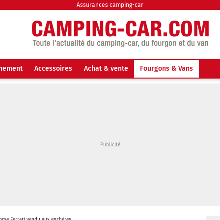
Assurances camping-car
nnement
Accessoires
Achat & vente
Fourgons & Vans
ome Ferrari vendu aux enchères