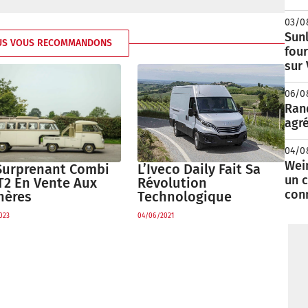
03/0
Sunl
US VOUS RECOMMANDONS
fou
sur
06/0
Rand
agré
04/0
Wei
Surprenant Combi
L’Iveco Daily Fait Sa
un c
T2 En Vente Aux
Révolution
con
hères
Technologique
023
04/06/2021