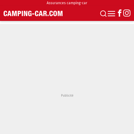
Assurances camping-car
S'abonner
Boutique
Newsletter
Annonces
Podcasts
Vidéos
Actualités
Essais
Accueil & stationnement
Accessoires
Achat & vente
Fourgons & Vans