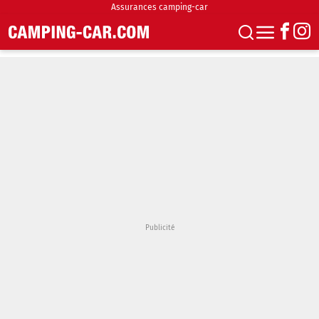
Assurances camping-car
S'abonner
Boutique
Newsletter
Annonces
Podcasts
Vidéos
Actualités
Essais
Accueil & stationnement
Accessoires
Achat & vente
Fourgons & Vans