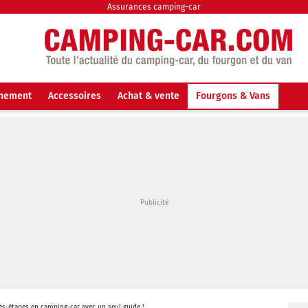
Assurances camping-car
nnement
Accessoires
Achat & vente
Fourgons & Vans
ges-étapes en camping-car avec un seul guide !