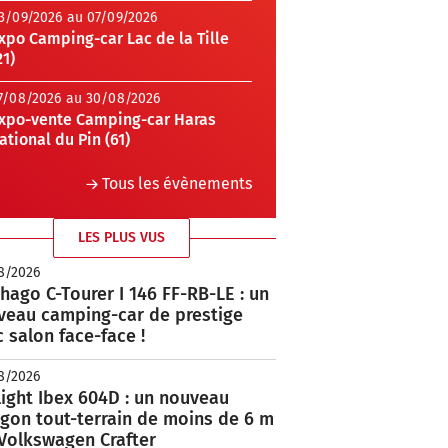
3/09/2026 au 07/09/2026
xpo Camping-car Lac de la Tille
21)
7/08/2026 au 30/08/2026
xpo-vente Camping-car Haras
ational du Pin (61)
Tous les évènements
LES PLUS VUS
8/2026
hago C-Tourer I 146 FF-RB-LE : un
veau camping-car de prestige
 salon face-face !
8/2026
ight Ibex 604D : un nouveau
rgon tout-terrain de moins de 6 m
 Volkswagen Crafter