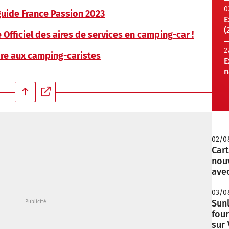
0
guide France Passion 2023
E
(
 Officiel des aires de services en camping-car !
2
aire aux camping-caristes
E
n
02/0
Cart
nou
avec
03/0
Sunl
fou
sur