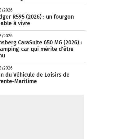
8/2026
ger R595 (2026) : un fourgon
able à vivre
8/2026
nsberg CaraSuite 650 MG (2026) :
amping-car qui mérite d'être
nu
8/2026
n du Véhicule de Loisirs de
rente-Maritime