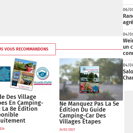
06/0
Rand
agré
04/0
Wei
un c
US VOUS RECOMMANDONS
con
04/0
Salo
Cha
e Des Village
pes En Camping-
Ne Manquez Pas La 5e
: La 8e Édition
Édition Du Guide
ponible
Camping-Car Des
tuitement
Villages Étapes
024
24/02/2021