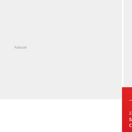
2
S
C