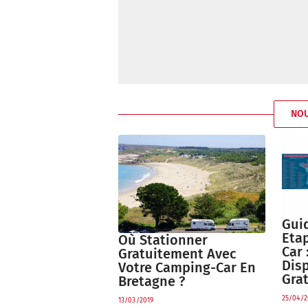
NO
Guid
Eta
Où Stationner
Car 
Gratuitement Avec
Dis
Votre Camping-Car En
Gra
Bretagne ?
25/04/2
13/03/2019