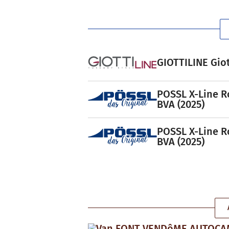
GIOTTILINE Giot
POSSL X-Line R
BVA (2025)
POSSL X-Line R
BVA (2025)
Van FONT VENDôME AUTOC