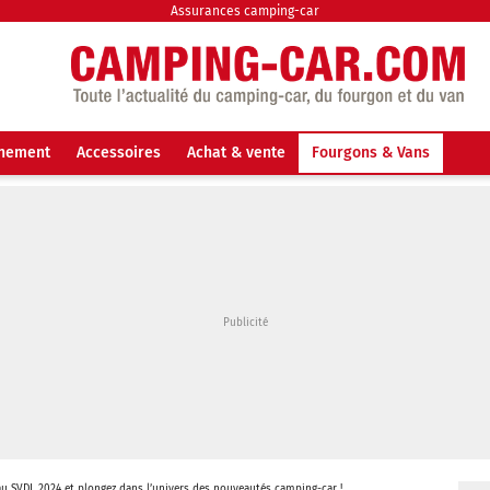
Assurances camping-car
nnement
Accessoires
Achat & vente
Fourgons & Vans
u SVDL 2024 et plongez dans l’univers des nouveautés camping-car !