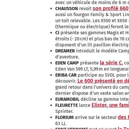
avec un véhicule de moins de 6 m o
son profilé 660
CHAUSSON
revoit
aussi un fourgon Family & Sport Lin
un toit relevable. Les X550 et X650 
(thermique ou électrique) feront l
CI
présente ses gammes Magis et Ho
étroits (- 20 cm) et plus bas de 1
disposent d’un lit pavillon électri
DREAMER
introduit le modèle Camp
d’aventure.
la série C
EDEN CAMP
présente
, c
Eden Van 599 LT, 5,99 m en longueur
ERIBA CAR
participe au SVDL pour 
Le 600 présenté en d
découvrir.
grand retour dans l'univers du cam
dernier dispose d'un vaste salon ar
EURAMOBIL
décline sa gamme Integ
Elister, une fa
FLEURETTE
lance
Sprinter.
des 
FLORIUM
arrive sur le secteur
63 LJ.