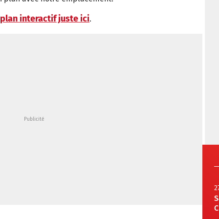
plan interactif juste ici
.
2
S
C