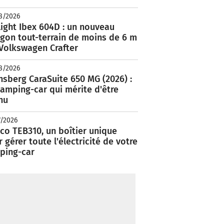
8/2026
ight Ibex 604D : un nouveau
rgon tout-terrain de moins de 6 m
 Volkswagen Crafter
8/2026
nsberg CaraSuite 650 MG (2026) :
amping-car qui mérite d'être
nu
7/2026
co TEB310, un boîtier unique
 gérer toute l'électricité de votre
ping-car