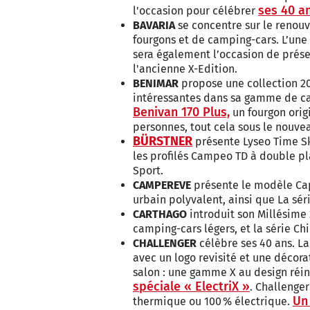
ses 40 a
l'occasion pour célébrer
BAVARIA
se concentre sur le renou
fourgons et de camping-cars. L’une 
sera également l’occasion de prése
l'ancienne X-Edition.
BENIMAR
propose une collection 
intéressantes dans sa gamme de c
Benivan 170 Plus,
un fourgon origi
personnes, tout cela sous le nouv
BÜRSTNER
présente Lyseo Time Sk
les profilés Campeo TD à double pl
Sport.
CAMPEREVE
présente le modèle Cap
urbain polyvalent, ainsi que La sér
CARTHAGO
introduit son Millésime
camping-cars légers, et la série Ch
CHALLENGER
célèbre ses 40 ans. L
avec un logo revisité et une décora
salon : une gamme X au design réin
spéciale « ElectriX »
. Challenger
Un 
thermique ou 100 % électrique.