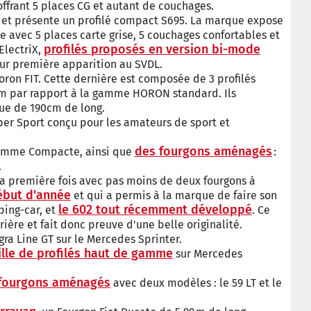
ffrant 5 places CG et autant de couchages.
et présente un profilé compact S695. La marque expose
e avec 5 places carte grise, 5 couchages confortables et
profilés proposés en version bi-mode
ElectriX,
eur première apparition au SVDL.
ron FIT. Cette dernière est composée de 3 profilés
0 cm par rapport à la gamme HORON standard. Ils
que de 190cm de long.
er Sport conçu pour les amateurs de sport et
des fourgons aménagés
omme Compacte, ainsi que
:
.
la première fois avec pas moins de deux fourgons à
ébut d'année
et qui a permis à la marque de faire son
le 602 tout récemment développé
ping-car, et
. Ce
rière et fait donc preuve d'une belle originalité.
ra Line GT sur le Mercedes Sprinter.
mille de profilés haut de gamme
sur Mercedes
fourgons aménagés
avec deux modèles : le 59 LT et le