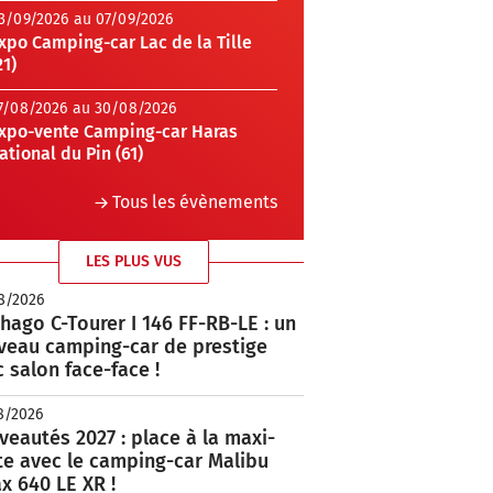
3/09/2026 au 07/09/2026
xpo Camping-car Lac de la Tille
21)
7/08/2026 au 30/08/2026
xpo-vente Camping-car Haras
ational du Pin (61)
Tous les évènements
LES PLUS VUS
8/2026
hago C-Tourer I 146 FF-RB-LE : un
veau camping-car de prestige
 salon face-face !
8/2026
eautés 2027 : place à la maxi-
te avec le camping-car Malibu
x 640 LE XR !