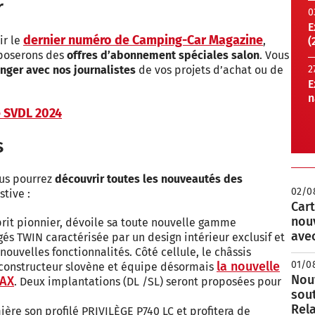
r
0
E
dernier numéro de Camping-Car Magazine
ir le
,
(
poserons des
offres d’abonnement spéciales salon
. Vous
nger avec nos journalistes
de vos projets d’achat ou de
2
E
n
e SVDL 2024
s
ous pourrez
découvrir toutes les nouveautés des
02/0
stive :
Cart
nou
prit pionnier, dévoile sa toute nouvelle gamme
avec
 TWIN caractérisée par un design intérieur exclusif et
uvelles fonctionnalités. Côté cellule, le châssis
la nouvelle
01/0
 constructeur slovène et équipe désormais
Nouv
MAX
. Deux implantations (DL /SL) seront proposées pour
sou
Rela
ère son profilé PRIVILÈGE P740 LC et profitera de