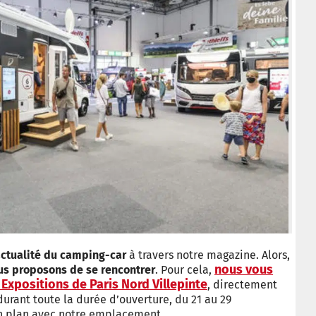
actualité du camping-car
à travers notre magazine. Alors,
nous vous
us proposons de se rencontrer
. Pour cela,
 Expositions de Paris Nord Villepinte
, directement
durant toute la durée d’ouverture, du 21 au 29
un plan avec notre emplacement.