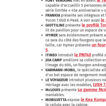
le T
FONT VENDOME
met en avant
capable d’accueillir 5 personnes d
série limitée « 45e anniversaire »
FRANKIA
présente ses intégraux et 
le
Yucon 7.0GD K-Peak. A voir aussi
le profilé T
GIOTTILINE
présente
lit de pavillon pour un espace de v
HYMER
sera évidemment présent ave
ce sera du côté des fourgons que le
un four
taille, car Hymer présente
S
.
le PM740
ITINEO
introduit
profilé 
JOA CAMP
améliore sa collection e
l’image du 60G, un fourgon aménag
KARMANN-MOBIL
, le spécialiste 
d’un bel espace de rangement modul
LE VOYAGEUR
introduit plusieurs 
LVXH 7
Héritage avec les modèles,
sa gamme Mc4
McLOUIS
présente
maniables.
le Kea Komp
MOBILVETTA
expose
la cellule avec la cabine.