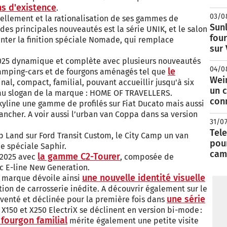
ns d'existence
.
03/0
vellement et la rationalisation de ses gammes de
Sunl
des principales nouveautés est la série UNIK, et le salon
fou
nter la finition spéciale Nomade, qui remplace
sur
2025 dynamique et complète avec plusieurs nouveautés
04/0
le
amping-cars et de fourgons aménagés tel que
Wei
nal, compact, familial, pouvant accueillir jusqu'à six
un c
eau slogan de la marque : HOME OF TRAVELLERS.
con
yline une gamme de profilés sur Fiat Ducato mais aussi
ancher. A voir aussi l’urban van Coppa dans sa version
31/0
Tele
 Land sur Ford Transit Custom, le City Camp un van
pour
ie spéciale Saphir.
cam
la gamme C2-Tourer
 2025 avec
, composée de
ic E-line New Generation.
une nouvelle identité visuelle
a marque dévoile ainsi
tion de carrosserie inédite. A découvrir également sur le
une série
venté et déclinée pour la première fois dans
 X150 et X250 ElectriX se déclinent en version bi-mode :
fourgon familial
mérite également une petite visite