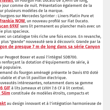
erravan
, un Fourgon Fiat Ducato de 5,99 m de long,
e jour comme de nuit. Présentation également de la
 sur plusieurs modèles de la marque.
fourgons sur Mercedes Sprinter : Liners Platin Pure et
 Frankia NOW
, un nouveau profilé sur Fiat Ducato.
oscan 69XF
sans lit permanent au plancher mais avec un
ie plus spacieux.
c un catalogue très riche une fois encore. En revanche,
 plus "grande" nouveauté sera à découvrir. Grande par la
gon de presque 7 m de long dans sa série Canyon
sur Peugeot Boxer et aussi l’intégral SDB700.
n renforçant la dotation d’équipements de série, à
é populaire.
allemand du fourgon aménagé présente le Davis 610 doté
able et d’un lit pavillon électrique.
nouveautés intéressantes, notamment dans sa gamme
.6 GJF
à lits jumeaux et LVXH 7.6 CF à lit central.
 Slim
constituée de modèles étroits, compacts et
akt
au design innovant et à l’intégration harmonieuse de