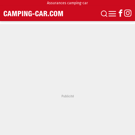
Assurances camping-car
S'abonner
Boutique
Newsletter
Annonces
Podcasts
Vidéos
Actualités
Essais
Accueil & stationnement
Accessoires
Achat & vente
Fourgons & Vans