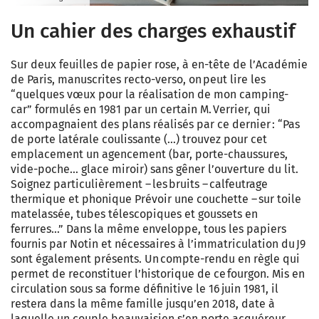
Un cahier des charges exhaustif
Sur deux feuilles de papier rose, à en-tête de ­l’Académie
de Paris, manuscrites recto-verso, on peut lire les
“quelques vœux pour la réalisation de mon camping-
car” formulés en 1981 par un certain M. Verrier, qui
accompagnaient des plans réalisés par ce dernier : “Pas
de porte latérale coulissante (…) trouvez pour cet
emplacement un agencement (bar, porte-chaussures,
vide-poche… glace miroir) sans gêner l’ouverture du lit.
Soignez particulièrement – les bruits – calfeutrage
thermique et phonique Prévoir une couchette – sur toile
matelassée, tubes télescopiques et goussets en
ferrures…” Dans la même enveloppe, tous les papiers
fournis par Notin et nécessaires à l’immatriculation du J9
sont également présents. Un compte-rendu en règle qui
permet de reconstituer l’historique de ce fourgon. Mis en
circulation sous sa forme définitive le 16 juin 1981, il
restera dans la même famille jusqu’en 2018, date à
laquelle un couple beauvaisien s’en porte acquéreur.