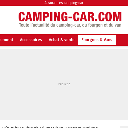
Assurances camping-car
nnement
Accessoires
Achat & vente
Fourgons & Vans
urs : Cet ancien camping-cariste donne sa vision du voyage en camping-car