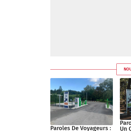
NO
Paro
Paroles De Voyageurs :
Un 