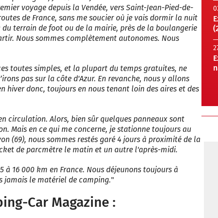
premier voyage depuis la Vendée, vers Saint-Jean-Pied-de-
0
s routes de France, sans me soucier où je vais dormir la nuit
E
 du terrain de foot ou de la mairie, près de la boulangerie
(
epartir. Nous sommes complètement autonomes. Nous
2
E
n
ces toutes simples, et la plupart du temps gratuites, ne
rons pas sur la côte d'Azur. En revanche, nous y allons
n hiver donc, toujours en nous tenant loin des aires et des
en circulation. Alors, bien sûr quelques panneaux sont
ion. Mais en ce qui me concerne, je stationne toujours au
yon (69), nous sommes restés garé 4 jours à proximité de la
cket de parcmètre le matin et un autre l'après-midi.
5 à 16 000 km en France. Nous déjeunons toujours à
ns jamais le matériel de camping.
"
ping-Car Magazine :