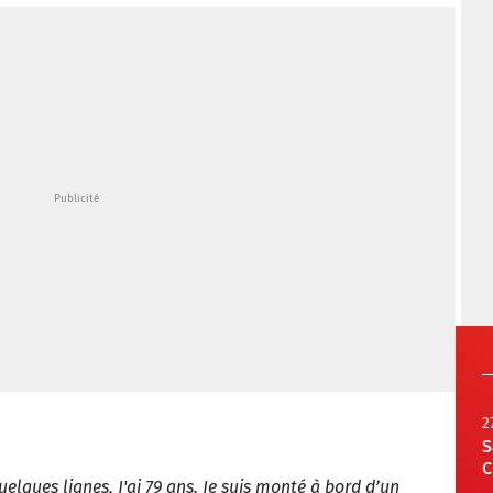
2
S
C
uelques lignes, J'ai 79 ans. Je suis monté à bord d’un