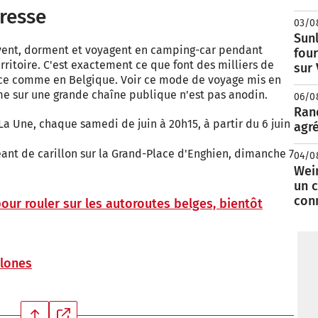
resse
03/0
Sunl
ivent, dorment et voyagent en camping-car pendant
fou
erritoire. C'est exactement ce que font des milliers de
sur
nce comme en Belgique. Voir ce mode de voyage mis en
e sur une grande chaîne publique n'est pas anodin.
06/0
Rand
La Une, chaque samedi de juin à 20h15, à partir du 6 juin
agré
éant de carillon sur la Grand-Place d'Enghien, dimanche 7
04/0
Wei
un c
con
our rouler sur les autoroutes belges, bientôt
llones