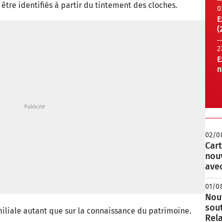
re identifiés à partir du tintement des cloches.
0
E
(
2
E
n
02/0
Cart
nou
avec
01/0
Nouv
sou
miliale autant que sur la connaissance du patrimoine.
Rela