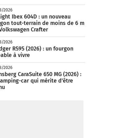
8/2026
ight Ibex 604D : un nouveau
rgon tout-terrain de moins de 6 m
 Volkswagen Crafter
8/2026
ger R595 (2026) : un fourgon
able à vivre
8/2026
nsberg CaraSuite 650 MG (2026) :
amping-car qui mérite d'être
nu