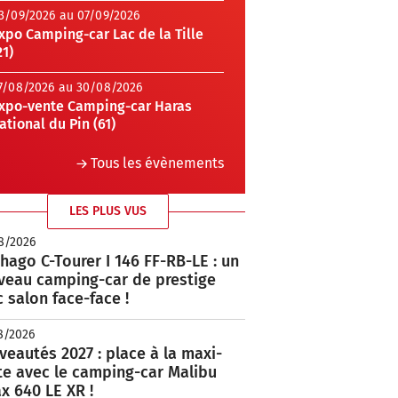
3/09/2026 au 07/09/2026
xpo Camping-car Lac de la Tille
21)
7/08/2026 au 30/08/2026
xpo-vente Camping-car Haras
ational du Pin (61)
Tous les évènements
LES PLUS VUS
8/2026
hago C-Tourer I 146 FF-RB-LE : un
veau camping-car de prestige
 salon face-face !
8/2026
eautés 2027 : place à la maxi-
te avec le camping-car Malibu
x 640 LE XR !