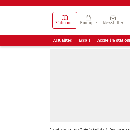
S'abonner
Boutique
Newsletter
Actualités
Essais
Accueil & statio
Accueil
»
Actualités
»
Toute l'actualité
»
En Belgique, une é