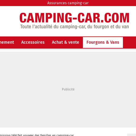
Assurances camping-car
nnement
Accessoires
Achat & vente
Fourgons & Vans
mission télé fait voyager des familles en camping-car