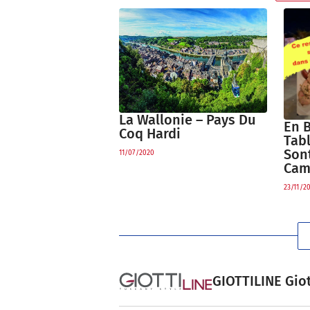
La Wallonie – Pays Du
En B
Coq Hardi
Tab
Son
11/07/2020
Cam
23/11/2
GIOTTILINE Giot