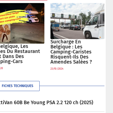
Surcharge En
elgique, Les
Belgique : Les
les Du Restaurant
Camping-Caristes
t Dans Des
Risquent-Ils Des
ping-Cars
Amendes Salées ?
020
23/10/2024
FICHES TECHNIQUES
tiVan 60B Be Young PSA 2.2 120 ch (2025)