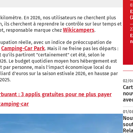
0
E
(
ilomètre. En 2026, nos utilisateurs ne cherchent plus
, ils cherchent à reprendre le contrôle sur leur temps et
Wikicampers
2
let, responsable marque chez
.
E
n
upation réelle, avec un indice de préoccupation de
Camping-Car Park
r
. Mais il ne freine pas les départs :
qu'ils partiront "certainement" cet été, selon le
2026. Le budget quotidien moyen hors hébergement est
 et par personne, mais l'impact économique local du
lliard d'euros sur la saison estivale 2026, en hausse par
2025.
02/0
Cart
nou
burant : 3 applis gratuites pour ne plus payer
avec
 camping-car
01/0
Nouv
sou
Rela