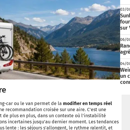
03/0
Sunl
fou
sur
06/0
Rand
agré
04/0
Wei
un c
con
re
ing-car ou le van permet de la
modifier en temps réel
nne recommandation croisée sur une aire. C'est une
t de plus en plus, dans un contexte où l'instabilité
ions incertaines jusqu'au dernier moment. Les tendances
 lente : les séjours s'allongent, le rythme ralentit, et