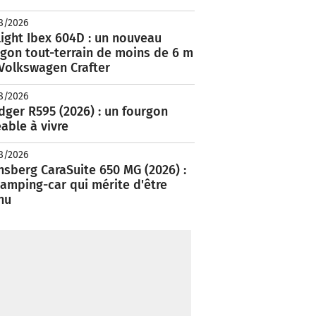
8/2026
ight Ibex 604D : un nouveau
rgon tout-terrain de moins de 6 m
 Volkswagen Crafter
8/2026
ger R595 (2026) : un fourgon
able à vivre
8/2026
nsberg CaraSuite 650 MG (2026) :
amping-car qui mérite d'être
nu