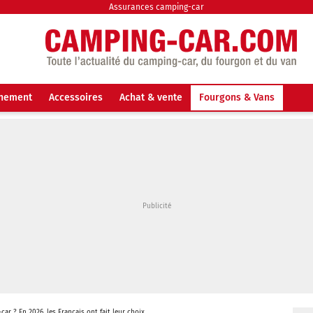
Assurances camping-car
nnement
Accessoires
Achat & vente
Fourgons & Vans
ar ? En 2026, les Français ont fait leur choix.