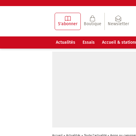
S'abonner
Boutique
Newsletter
Actualités
Essais
Accueil & statio
Accueil
»
Actualités
»
Toute l'actualité
»
Avion ou camping-c