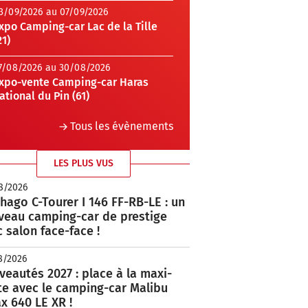
3/09/2026 au 07/09/2026
xpo Camping-car Lac de la Tille
21)
7/08/2026 au 30/08/2026
xpo-vente Camping-car Haras
ational du Pin (61)
Tous les évènements
LES PLUS VUS
8/2026
hago C-Tourer I 146 FF-RB-LE : un
veau camping-car de prestige
 salon face-face !
8/2026
eautés 2027 : place à la maxi-
te avec le camping-car Malibu
x 640 LE XR !