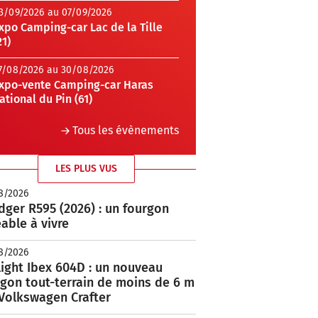
3/09/2026 au 07/09/2026
xpo Camping-car Lac de la Tille
21)
7/08/2026 au 30/08/2026
xpo-vente Camping-car Haras
ational du Pin (61)
Tous les évènements
LES PLUS VUS
8/2026
ger R595 (2026) : un fourgon
able à vivre
8/2026
ight Ibex 604D : un nouveau
rgon tout-terrain de moins de 6 m
 Volkswagen Crafter