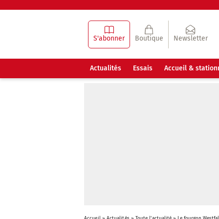
S'abonner
Boutique
Newsletter
Actualités
Essais
Accueil & statio
Accueil
»
Actualités
»
Toute l'actualité
»
Le fourgon Westfal