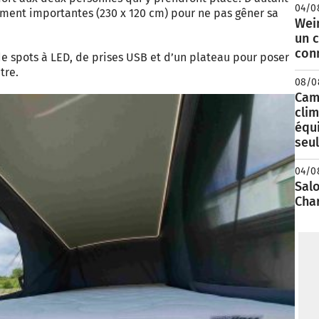
04/0
mment importantes (230 x 120 cm) pour ne pas gêner sa
Wei
un c
con
e spots à LED, de prises USB et d’un plateau pour poser
tre.
08/0
Camp
clim
équ
seu
04/0
Salo
Cha