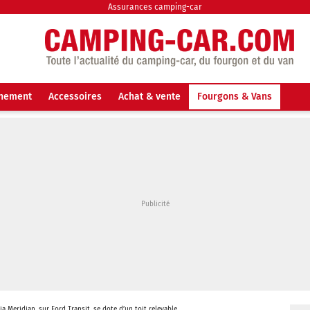
Assurances camping-car
nnement
Accessoires
Achat & vente
Fourgons & Vans
ia Meridian, sur Ford Transit, se dote d’un toit relevable