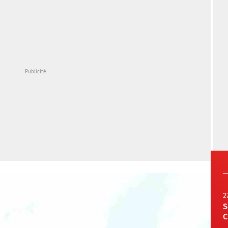
2
S
C