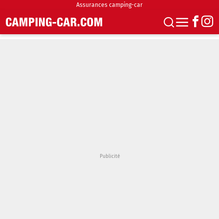
Assurances camping-car
S'abonner
Boutique
Newsletter
Annonces
Podcasts
Vidéos
Actualités
Essais
Accueil & stationnement
Accessoires
Achat & vente
Fourgons & Vans