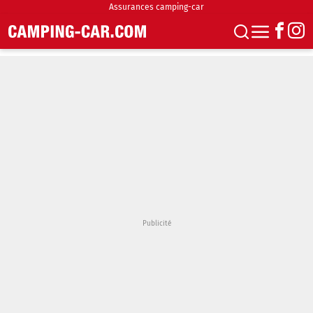
Assurances camping-car
S'abonner
Boutique
Newsletter
Annonces
Podcasts
Vidéos
Actualités
Essais
Accueil & stationnement
Accessoires
Achat & vente
Fourgons & Vans