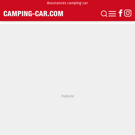
Assurances camping-car
S'abonner
Boutique
Newsletter
Annonces
Podcasts
Vidéos
Actualités
Essais
Accueil & stationnement
Accessoires
Achat & vente
Fourgons & Vans