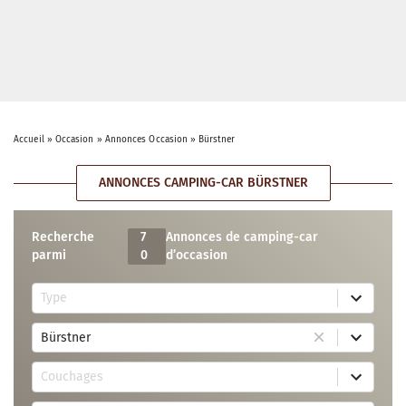
Accueil
»
Occasion
»
Annonces Occasion
»
Bürstner
ANNONCES CAMPING-CAR BÜRSTNER
Recherche
7
Annonces de camping-car
parmi
0
d’occasion
5
Type
r
e
1
s
Bürstner
r
u
e
l
3
s
t
Couchages
0
u
s
r
l
a