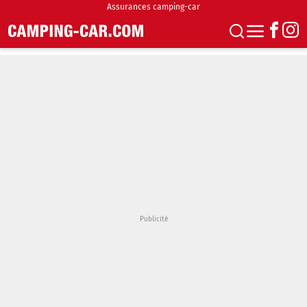
Assurances camping-car
S'abonner
Boutique
Newsletter
Annonces
Podcasts
Vidéos
Actualités
Essais
Accueil & stationnement
Accessoires
Achat & vente
Fourgons & Vans