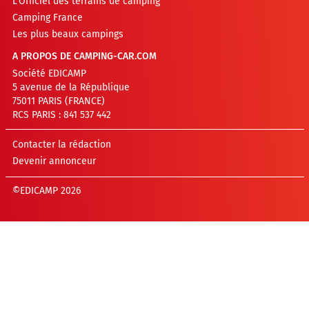
L’Officiel des terrains de camping
Camping France
Les plus beaux campings
A PROPOS DE CAMPING-CAR.COM
Société EDICAMP
5 avenue de la République
75011 PARIS (FRANCE)
RCS PARIS : 841 537 442
Contacter la rédaction
Devenir annonceur
©EDICAMP 2026
70
results
found.
Page
1
of
2