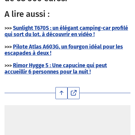
A lire aussi :
Sunlight T670S : un élégant camping-car profilé
>>>
qui sort du lot, à découvrir en vidéo !
Pilote Atlas A603G, un fourgon idéal pour les
>>>
escapades à deux !
Rimor Hygge 5 : Une capucine qui peut
>>>
accueillir 6 personnes pour la nuit !