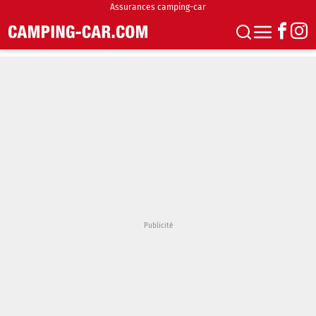
Assurances camping-car
S'abonner
Boutique
Newsletter
Annonces
Podcasts
Vidéos
Actualités
Essais
Accueil & stationnement
Accessoires
Achat & vente
Fourgons & Vans