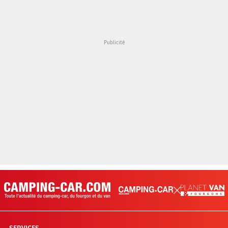
SERVICES
Rechercher une aire de services
Acheter un camping-car
La cote de l’occasion
Rechercher une fiche technique
Annuaire des professionnels du camping-car
CAMPING-CAR MAGAZINE
Numéro en kiosque et anciens numéros
S’abonner à Camping-Car Magazine
LIENS UTILES
Toutes les marques
Plan de site