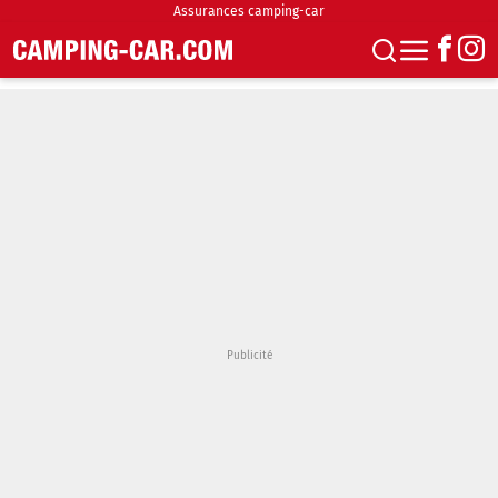
Assurances camping-car
S'abonner
Boutique
Newsletter
Annonces
Podcasts
Vidéos
Actualités
Essais
Accueil & stationnement
Accessoires
Achat & vente
Fourgons & Vans