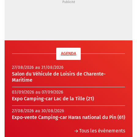
Expo Camping-car Lac de la Tille (21)
27/08/2026 au 30/08/2026
Expo-vente Camping-car Haras national du Pin (61)
Tous les évènements
LES PLUS VUS
02/08/2026
Carthago C-Tourer I 146 FF-RB-LE : un nouveau
camping-car de prestige avec salon face-face !
01/08/2026
Nouveautés 2027 : place à la maxi-soute avec le
camping-car Malibu Relax 640 LE XR !
03/08/2026
Sunlight Ibex 604D : un nouveau fourgon tout-
terrain de moins de 6 m sur Volkswagen Crafter
06/08/2026