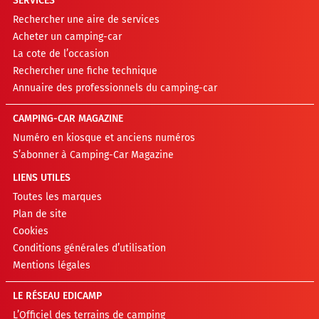
Cookies
Conditions générales d’utilisation
Mentions légales
LE RÉSEAU EDICAMP
L’Officiel des terrains de camping
Camping France
Les plus beaux campings
A PROPOS DE CAMPING-CAR.COM
Société EDICAMP
5 avenue de la République
75011 PARIS (FRANCE)
RCS PARIS : 841 537 442
Contacter la rédaction
Devenir annonceur
©EDICAMP 2026