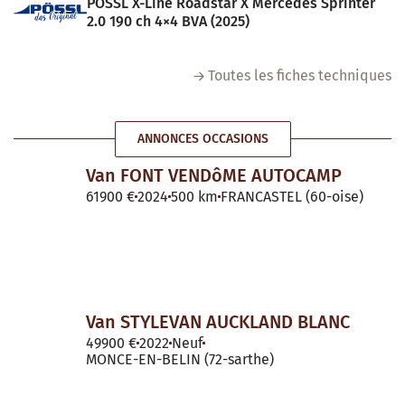
POSSL X-Line Roadstar X Mercedes Sprinter
2.0 190 ch 4×4 BVA (2025)
Toutes les fiches techniques
ANNONCES OCCASIONS
Van FONT VENDôME AUTOCAMP
61900 €
2024
500 km
FRANCASTEL (60-oise)
Van STYLEVAN AUCKLAND BLANC
49900 €
2022
Neuf
MONCE-EN-BELIN (72-sarthe)
Van WESTFALIA KEPLER SIX
74388 €
2023
15 km
FRANCASTEL (60-oise)
Van CROSSCAMP FLEX 177ch Boite auto
59990 €
2024
10 km
DOMPIERRE-SUR-YON (85-vendee)
Toutes les annonces