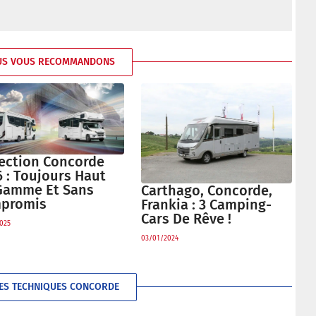
US VOUS RECOMMANDONS
lection Concorde
 : Toujours Haut
Gamme Et Sans
Carthago, Concorde,
promis
Frankia : 3 Camping-
Cars De Rêve !
025
03/01/2024
HES TECHNIQUES CONCORDE