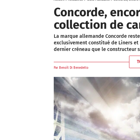
Concorde, enco
collection de c
La marque allemande Concorde reste à
exclusivement constitué de Liners et 
dernier créneau que le constructeur s
T
Par
Benoît Di Benedetto