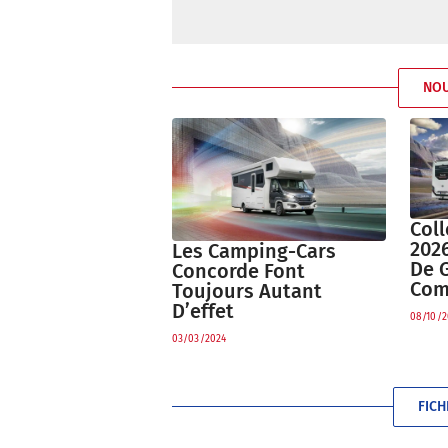
NO
Col
2026
Les Camping-Cars
De 
Concorde Font
Com
Toujours Autant
D’effet
08/10/2
03/03/2024
FIC