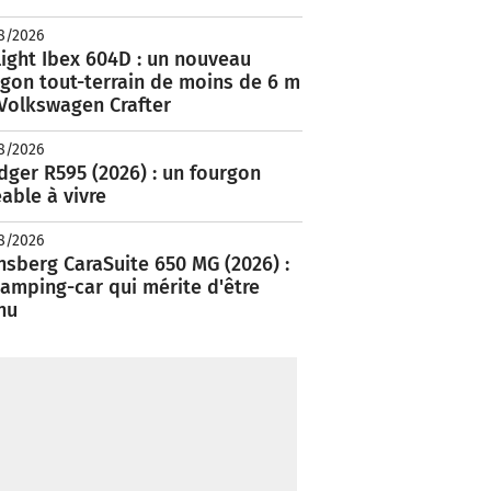
8/2026
ight Ibex 604D : un nouveau
rgon tout-terrain de moins de 6 m
 Volkswagen Crafter
8/2026
ger R595 (2026) : un fourgon
able à vivre
8/2026
nsberg CaraSuite 650 MG (2026) :
amping-car qui mérite d'être
nu