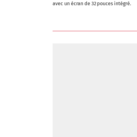
avec un écran de 32 pouces intégré.
https://www.camping-car.com/actualites/toute-l-actualite/