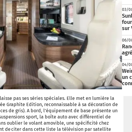
03/0
Sunl
fou
sur
06/0
Rand
agré
04/0
Wei
un c
con
aisse pas ses séries spéciales. Elle met en lumière la
ée Graphite Edition, reconnaissable à sa décoration de
nces de gris). A bord, l’équipement de base présente un
suspensions sport, la boîte auto avec différentiel de
sans oublier le volant amovible, une spécificité chez
e citer dans cette liste la télévision par satellite