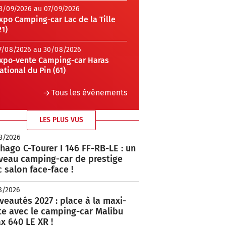
3/09/2026 au 07/09/2026
xpo Camping-car Lac de la Tille
21)
7/08/2026 au 30/08/2026
xpo-vente Camping-car Haras
ational du Pin (61)
Tous les évènements
LES PLUS VUS
8/2026
hago C-Tourer I 146 FF-RB-LE : un
veau camping-car de prestige
 salon face-face !
8/2026
eautés 2027 : place à la maxi-
te avec le camping-car Malibu
x 640 LE XR !