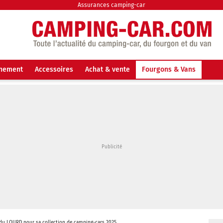
Assurances camping-car
nnement
Accessoires
Achat & vente
Fourgons & Vans
du LOURD pour sa collection de camping-cars 2025