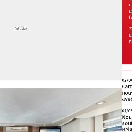
0
E
(
2
E
n
02/0
Cart
nou
avec
01/0
Nouv
sou
Rela