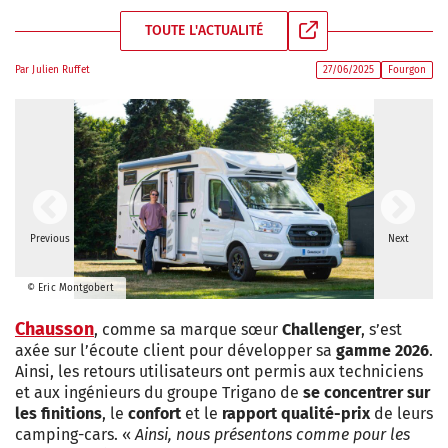
TOUTE L'ACTUALITÉ
Par
Julien Ruffet
27/06/2025
Fourgon
Previous
Next
© Eric Montgobert
Chausson
, comme sa marque sœur
Challenger
, s’est
axée sur l’écoute client pour développer sa
gamme 2026
.
Ainsi, les retours utilisateurs ont permis aux techniciens
et aux ingénieurs du groupe Trigano de
se concentrer sur
les finitions
, le
confort
et le
rapport qualité-prix
de leurs
camping-cars. «
Ainsi, nous présentons comme pour les