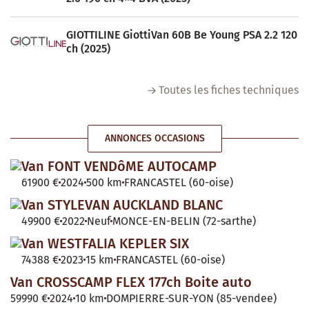
GIOTTILINE GiottiVan 60B Be Young PSA 2.2 120
ch (2025)
Toutes les fiches techniques
ANNONCES OCCASIONS
Van FONT VENDôME AUTOCAMP
61900 €
2024
500 km
FRANCASTEL (60-oise)
Van STYLEVAN AUCKLAND BLANC
49900 €
2022
Neuf
MONCE-EN-BELIN (72-sarthe)
Van WESTFALIA KEPLER SIX
74388 €
2023
15 km
FRANCASTEL (60-oise)
Van CROSSCAMP FLEX 177ch Boite auto
59990 €
2024
10 km
DOMPIERRE-SUR-YON (85-vendee)