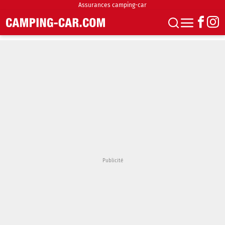
Assurances camping-car
S'abonner
Boutique
Newsletter
Annonces
Podcasts
Vidéos
Actualités
Essais
Accueil & stationnement
Accessoires
Achat & vente
Fourgons & Vans