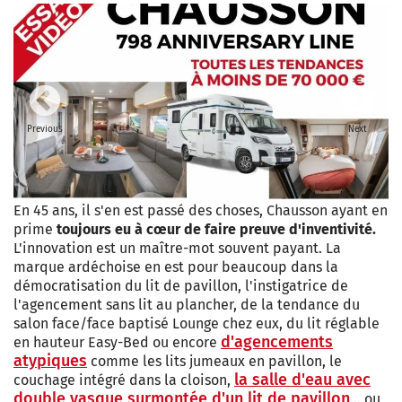
Previous
Next
En 45 ans, il s'en est passé des choses, Chausson ayant en
prime
toujours eu à cœur de faire preuve d'inventivité.
L'innovation est un maître-mot souvent payant. La
marque ardéchoise en est pour beaucoup dans la
démocratisation du lit de pavillon, l'instigatrice de
l'agencement sans lit au plancher, de la tendance du
salon face/face baptisé Lounge chez eux, du lit réglable
d'agencements
en hauteur Easy-Bed ou encore
atypiques
comme les lits jumeaux en pavillon, le
la salle d'eau avec
couchage intégré dans la cloison,
double vasque surmontée d'un lit de pavillon
… ou