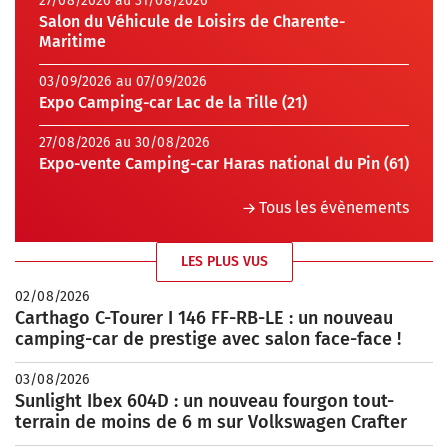
27/08/2026 au 31/08/2026
Salon du Véhicule de Loisirs de Charente-
Maritime
03/09/2026 au 07/09/2026
Expo Camping-car Lac de la Tille (21)
27/08/2026 au 30/08/2026
Expo-vente Camping-car Haras national du Pin (61)
Tous les évènements
LES PLUS VUS
02/08/2026
Carthago C-Tourer I 146 FF-RB-LE : un nouveau
camping-car de prestige avec salon face-face !
03/08/2026
Sunlight Ibex 604D : un nouveau fourgon tout-
terrain de moins de 6 m sur Volkswagen Crafter