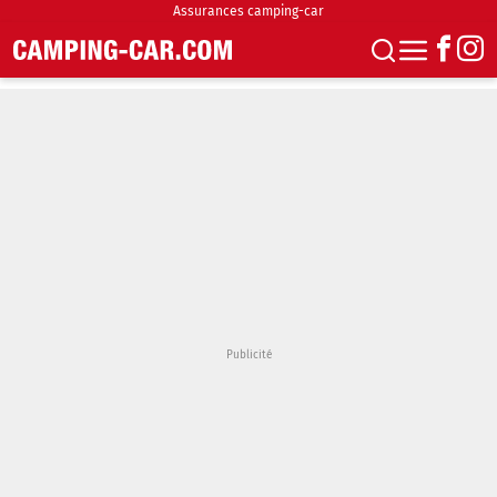
Assurances camping-car
S'abonner
Boutique
Newsletter
Annonces
Podcasts
Vidéos
Actualités
Essais
Accueil & stationnement
Accessoires
Achat & vente
Fourgons & Vans