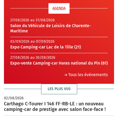
AGENDA
27/08/2026 au 31/08/2026
Salon du Véhicule de Loisirs de Charente-
Maritime
03/09/2026 au 07/09/2026
Expo Camping-car Lac de la Tille (21)
27/08/2026 au 30/08/2026
Expo-vente Camping-car Haras national du Pin (61)
Tous les évènements
LES PLUS VUS
02/08/2026
Carthago C-Tourer I 146 FF-RB-LE : un nouveau
camping-car de prestige avec salon face-face !