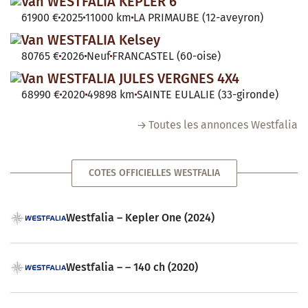
Van WESTFALIA KEPLER 6
61900 €
2025
11000 km
LA PRIMAUBE (12-aveyron)
Van WESTFALIA Kelsey
80765 €
2026
Neuf
FRANCASTEL (60-oise)
Van WESTFALIA JULES VERGNES 4X4
68990 €
2020
49898 km
SAINTE EULALIE (33-gironde)
Toutes les annonces Westfalia
COTES OFFICIELLES WESTFALIA
Westfalia – Kepler One (2024)
Westfalia – – 140 ch (2020)