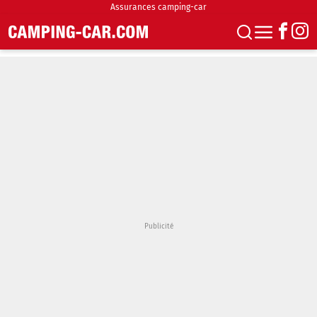
Assurances camping-car
S'abonner
Boutique
Newsletter
Annonces
Podcasts
Vidéos
Actualités
Essais
Accueil & stationnement
Accessoires
Achat & vente
Fourgons & Vans