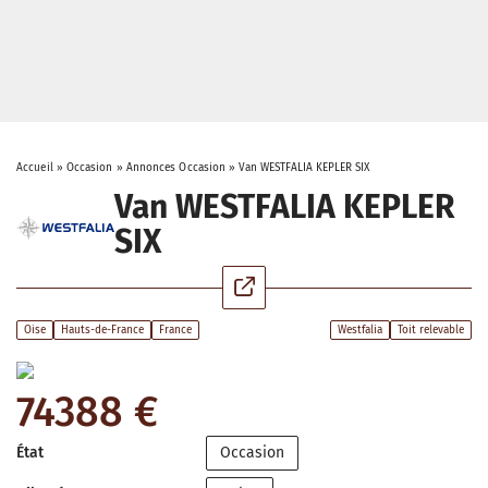
Accueil
»
Occasion
»
Annonces Occasion
»
Van WESTFALIA KEPLER SIX
Van WESTFALIA KEPLER
SIX
Oise
Hauts-de-France
France
Westfalia
Toit relevable
74388 €
État
Occasion