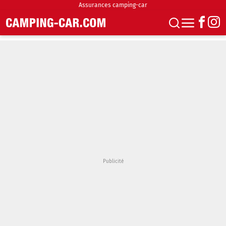
Assurances camping-car
S'abonner
Boutique
Newsletter
Annonces
Podcasts
Vidéos
Actualités
Essais
Accueil & stationnement
Accessoires
Achat & vente
Fourgons & Vans