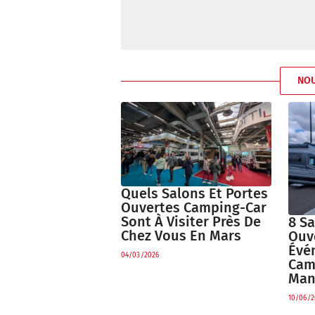
NO
Quels Salons Et Portes
Ouvertes Camping-Car
Sont À Visiter Près De
8 Sa
Chez Vous En Mars
Ouv
Évé
04/03/2026
Cam
Man
10/06/2