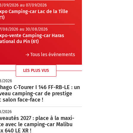
3/09/2026 au 07/09/2026
xpo Camping-car Lac de la Tille
21)
7/08/2026 au 30/08/2026
xpo-vente Camping-car Haras
ational du Pin (61)
Tous les évènements
LES PLUS VUS
8/2026
hago C-Tourer I 146 FF-RB-LE : un
veau camping-car de prestige
 salon face-face !
8/2026
eautés 2027 : place à la maxi-
te avec le camping-car Malibu
x 640 LE XR !