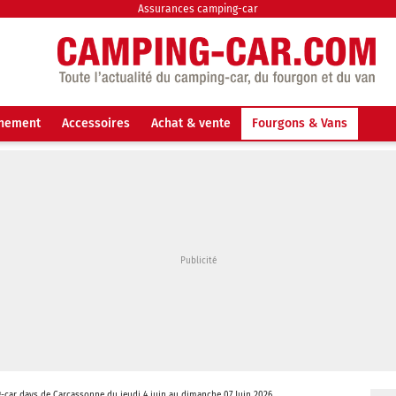
Assurances camping-car
nnement
Accessoires
Achat & vente
Fourgons & Vans
car days de Carcassonne du jeudi 4 juin au dimanche 07 Juin 2026