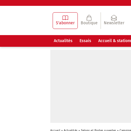
S'abonner
Boutique
Newsletter
Actualités
Essais
Accueil & statio
Accueil
»
Actualités
»
Salons et Portes ouvertes
»
Camping-