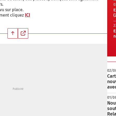
s.
0
vu sur place.
E
ICI
ement cliquez
(
2
E
n
02/0
Cart
nou
avec
01/0
Nouv
sou
Rela