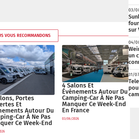
03/0
Sunl
fou
sur
US VOUS RECOMMANDONS
04/0
Wei
un c
con
31/0
Tele
4 Salons Et
pour
Événements Autour Du
cam
Camping-Car À Ne Pas
lons, Portes
Manquer Ce Week-End
ertes Et
En France
nements Autour Du
ping-Car À Ne Pas
03/06/2026
quer Ce Week-End
026