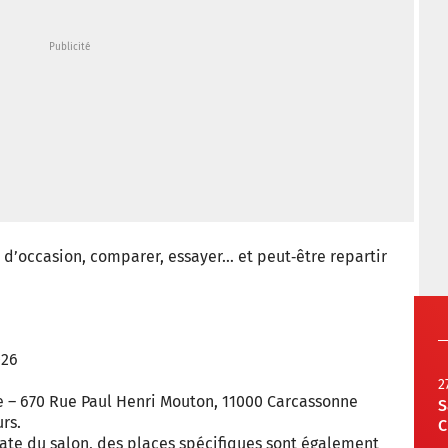
d’occasion, comparer, essayer… et peut‑être repartir
026
2
e – 670 Rue Paul Henri Mouton, 11000 Carcassonne
S
urs.
C
ate du salon, des places spécifiques sont également