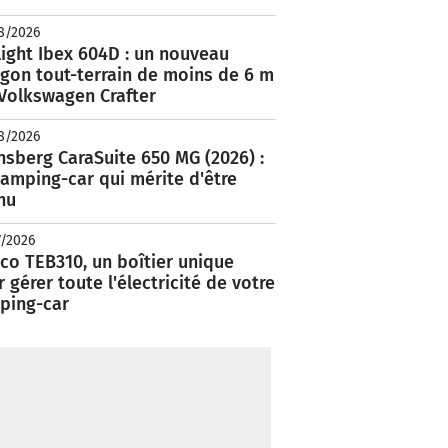
8/2026
ight Ibex 604D : un nouveau
rgon tout-terrain de moins de 6 m
 Volkswagen Crafter
8/2026
nsberg CaraSuite 650 MG (2026) :
amping-car qui mérite d'être
nu
7/2026
co TEB310, un boîtier unique
 gérer toute l'électricité de votre
ping-car