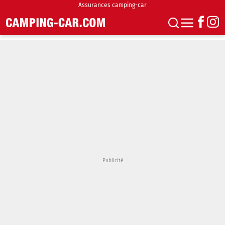
Assurances camping-car
S'abonner
Boutique
Newsletter
Annonces
Podcasts
Vidéos
Actualités
Essais
Accueil & stationnement
Accessoires
Achat & vente
Fourgons & Vans